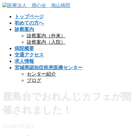
コ
ナ
ン
ビ
トップページ
テ
ゲ
初めての方へ
ン
ー
診察案内
ツ
シ
診察案内（外来）
へ
ョ
診察案内（入院）
ス
ン
病院概要
キ
に
交通アクセス
ッ
移
求人情報
プ
動
宮城県認知症疾患医療センター
センター紹介
ブログ
鹿島台でおれんじカフェが開
催されました！
2024年5月30日