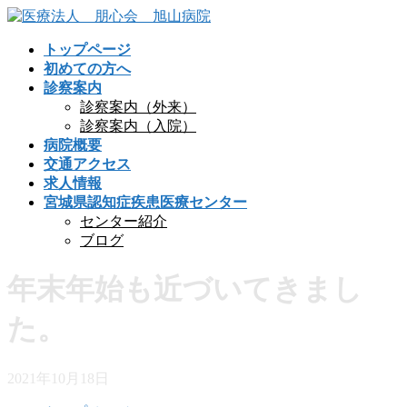
コ
ナ
ン
ビ
トップページ
テ
ゲ
初めての方へ
ン
ー
診察案内
ツ
シ
診察案内（外来）
へ
ョ
診察案内（入院）
ス
ン
病院概要
キ
に
交通アクセス
ッ
移
求人情報
プ
動
宮城県認知症疾患医療センター
センター紹介
ブログ
年末年始も近づいてきまし
た。
2021年10月18日